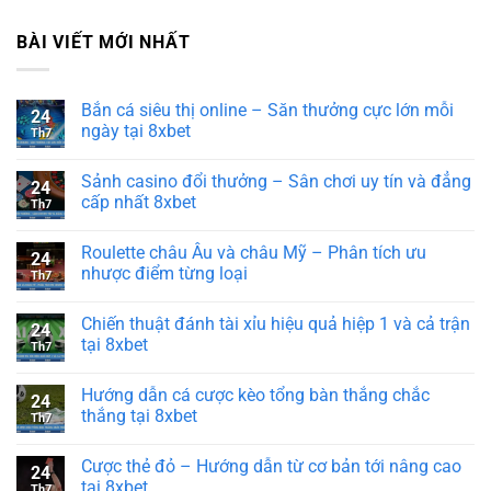
BÀI VIẾT MỚI NHẤT
Bắn cá siêu thị online – Săn thưởng cực lớn mỗi
24
ngày tại 8xbet
Th7
Sảnh casino đổi thưởng – Sân chơi uy tín và đẳng
24
cấp nhất 8xbet
Th7
Roulette châu Âu và châu Mỹ – Phân tích ưu
24
nhược điểm từng loại
Th7
Chiến thuật đánh tài xỉu hiệu quả hiệp 1 và cả trận
24
tại 8xbet
Th7
Hướng dẫn cá cược kèo tổng bàn thắng chắc
24
thắng tại 8xbet
Th7
Cược thẻ đỏ – Hướng dẫn từ cơ bản tới nâng cao
24
tại 8xbet
Th7