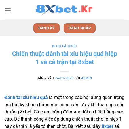
Bỏ
qua
nội
dung
ĐĂNG KÝ
ĐĂNG NHẬP
BLOG CÁ CƯỢC
Chiến thuật đánh tài xỉu hiệu quả hiệp
1 và cả trận tại 8xbet
ĐĂNG VÀO
24/07/2025
BỞI
ADMIN
Đánh tài xỉu hiệu quả
là một trong các nội dung quan trọng
mà bất kỳ khách hàng nào cũng cần lưu ý khi tham gia săn
thưởng 8xbet. Cá cược bóng đá mang tới cơ hội thắng cực
cao. Để thành công việc áp dụng chiến thuật chơi ở hiệp 1
hay cả trận là yếu tố then chốt. Bài viết sau đây
8xbet
sẽ