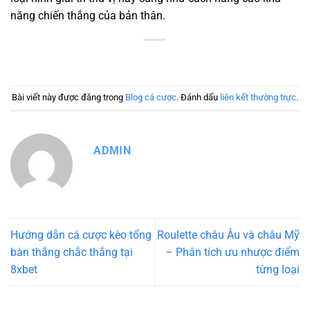
năng chiến thắng của bản thân.
Bài viết này được đăng trong
Blog cá cược
. Đánh dấu
liên kết thường trực
.
ADMIN
Hướng dẫn cá cược kèo tổng
Roulette châu Âu và châu Mỹ
bàn thắng chắc thắng tại
– Phân tích ưu nhược điểm
8xbet
từng loại