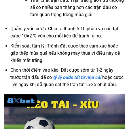
Tính chất trận đấu: Trận đấu giao hữu thường
sẽ có nhiều bàn thắng hơn các trận đấu có
tầm quan trọng trong mùa giải.
Quản lý vốn cược: Chia ra thành 5-10 phần và chỉ đặt
cược 10=2-% vốn cho mỗi kèo để tránh rủi ro.
Kiểm soát tâm lý: Tránh đặt cược theo cảm xúc hoặc
gấp thếp mùa quá nếu không may thua vì điều này dễ
khiến mất trắng.
Chọn thời điểm vào kèo: Đặt cược sớm từ 1-2 ngày
trước trận đấu để có
tỷ lệ odds tốt từ nhà cái
hoặc cược
live ngay khi đã quan sát thế trận từ 15-25 phút đầu.