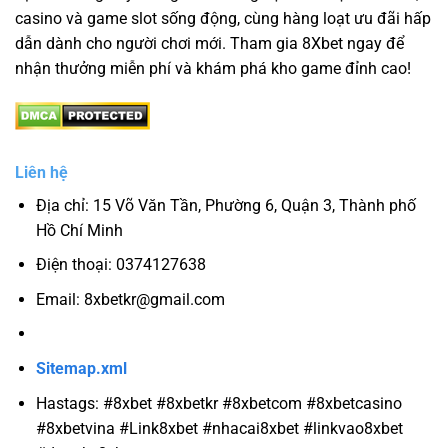
casino và game slot sống động, cùng hàng loạt ưu đãi hấp
dẫn dành cho người chơi mới. Tham gia 8Xbet ngay để
nhận thưởng miễn phí và khám phá kho game đỉnh cao!
Liên hệ
Địa chỉ: 15 Võ Văn Tần, Phường 6, Quận 3, Thành phố
Hồ Chí Minh
Điện thoại: 0374127638
Email:
8xbetkr@gmail.com
Website:
https://8xbet.kr/
Sitemap.xml
Hastags: #8xbet #8xbetkr #8xbetcom #8xbetcasino
#8xbetvina #Link8xbet #nhacai8xbet #linkvao8xbet