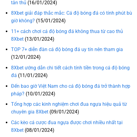
tân thủ
(16/01/2024)
8Xbet giải đáp thắc mắc: Cá độ bóng đá có tính phút bù
giờ không?
(15/01/2024)
11+ cách chơi cá độ bóng đá không thua từ cao thủ
8Xbet
(13/01/2024)
TOP 7+ diễn đàn cá độ bóng đá uy tín nên tham gia
(12/01/2024)
8Xbet ướng dẫn chi tiết cách tính tiền trong cá độ bóng
đá
(11/01/2024)
Đến bao giờ Việt Nam cho cá độ bóng đá trở thành hợp
pháp?
(10/01/2024)
Tổng hợp các kinh nghiệm chơi đua ngựa hiệu quả từ
chuyên gia 8Xbet
(09/01/2024)
Các kèo cá cược đua ngựa được chơi nhiều nhất tại
8Xbet
(08/01/2024)