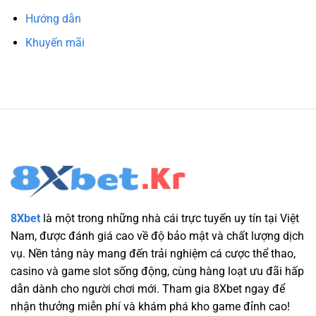
Hướng dẫn
Khuyến mãi
8Xbet
là một trong những nhà cái trực tuyến uy tín tại Việt
Nam, được đánh giá cao về độ bảo mật và chất lượng dịch
vụ. Nền tảng này mang đến trải nghiệm cá cược thể thao,
casino và game slot sống động, cùng hàng loạt ưu đãi hấp
dẫn dành cho người chơi mới. Tham gia 8Xbet ngay để
nhận thưởng miễn phí và khám phá kho game đỉnh cao!