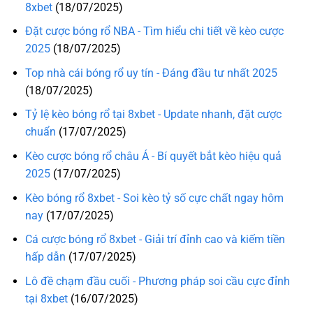
8xbet
(18/07/2025)
Đặt cược bóng rổ NBA - Tìm hiểu chi tiết về kèo cược
2025
(18/07/2025)
Top nhà cái bóng rổ uy tín - Đáng đầu tư nhất 2025
(18/07/2025)
Tỷ lệ kèo bóng rổ tại 8xbet - Update nhanh, đặt cược
chuẩn
(17/07/2025)
Kèo cược bóng rổ châu Á - Bí quyết bắt kèo hiệu quả
2025
(17/07/2025)
Kèo bóng rổ 8xbet - Soi kèo tỷ số cực chất ngay hôm
nay
(17/07/2025)
Cá cược bóng rổ 8xbet - Giải trí đỉnh cao và kiếm tiền
hấp dẫn
(17/07/2025)
Lô đề chạm đầu cuối - Phương pháp soi cầu cực đỉnh
tại 8xbet
(16/07/2025)