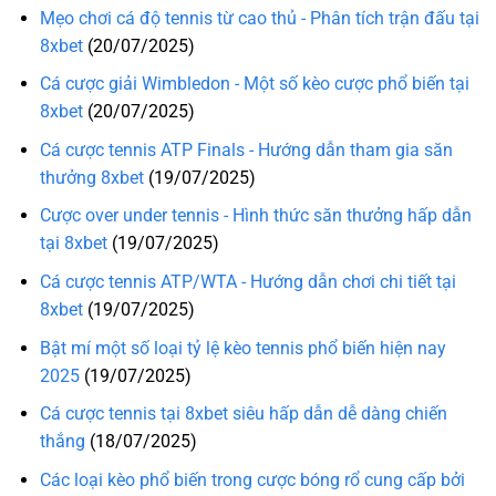
Mẹo chơi cá độ tennis từ cao thủ - Phân tích trận đấu tại
8xbet
(20/07/2025)
Cá cược giải Wimbledon - Một số kèo cược phổ biến tại
8xbet
(20/07/2025)
Cá cược tennis ATP Finals - Hướng dẫn tham gia săn
thưởng 8xbet
(19/07/2025)
Cược over under tennis - Hình thức săn thưởng hấp dẫn
tại 8xbet
(19/07/2025)
Cá cược tennis ATP/WTA - Hướng dẫn chơi chi tiết tại
8xbet
(19/07/2025)
Bật mí một số loại tỷ lệ kèo tennis phổ biến hiện nay
2025
(19/07/2025)
Cá cược tennis tại 8xbet siêu hấp dẫn dễ dàng chiến
thắng
(18/07/2025)
Các loại kèo phổ biến trong cược bóng rổ cung cấp bởi