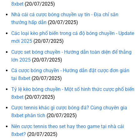
8xbet
(20/07/2025)
Nhà cái cá cược bóng chuyền uy tín - Địa chỉ săn
thưởng hấp dẫn
(20/07/2025)
Các loại kèo phổ biến trong cá độ bóng chuyền - Update
mới 2025
(20/07/2025)
Cược set bóng chuyền - Hướng dẫn toàn diện để thắng
lớn 2025
(20/07/2025)
Cá cược bóng chuyền - Hướng dẫn đặt cược đơn giản
tại 8xbet
(20/07/2025)
Tỷ lệ kèo bóng chuyền - Một số hình thức cược phổ biến
8xbet
(20/07/2025)
Cược tennis khác gì cược bóng đá? Cùng chuyên gia
8xbet phân tích
(20/07/2025)
Nên cược tennis theo set hay theo game tại nhà cái
8xbet?
(20/07/2025)