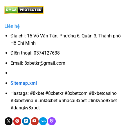
Liên hệ
Địa chỉ: 15 Võ Văn Tần, Phường 6, Quận 3, Thành phố
Hồ Chí Minh
Điện thoại: 0374127638
Email:
8xbetkr@gmail.com
Website:
https://8xbet.kr/
Sitemap.xml
Hastags: #8xbet #8xbetkr #8xbetcom #8xbetcasino
#8xbetvina #Link8xbet #nhacai8xbet #linkvao8xbet
#dangky8xbet