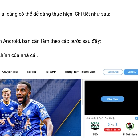
ai cũng có thể dễ dàng thực hiện. Chi tiết như sau:
nh Android, bạn cần làm theo các bước sau đây:
chính của nhà cái.