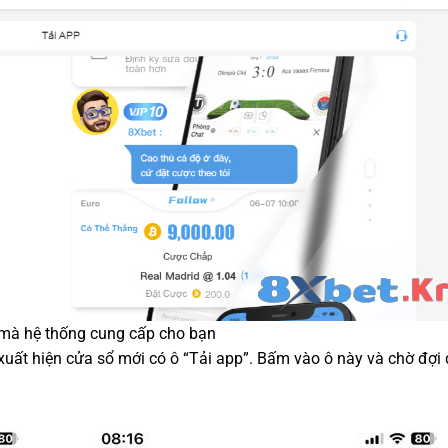
mà hệ thống cung cấp cho bạn
 xuất hiện cửa sổ mới có ô “Tải app”. Bấm vào ô này và chờ đợ