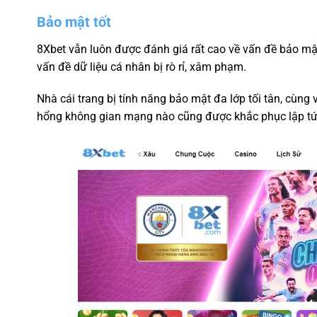
Bảo mật tốt
8Xbet vẫn luôn được đánh giá rất cao về vấn đề bảo mật.
vấn đề dữ liệu cá nhân bị rò rỉ, xâm phạm.
Nhà cái trang bị tính năng bảo mật đa lớp tối tân, cùng 
hổng không gian mạng nào cũng được khắc phục lập tức