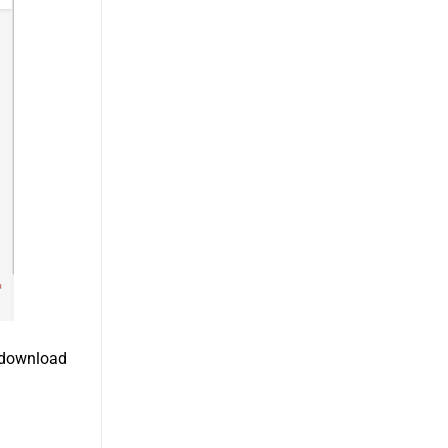
i download