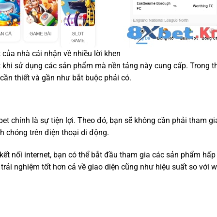
của nhà cái nhận về nhiều lời khen
t khi sử dụng các sản phẩm mà nền tảng này cung cấp. Trong t
 cần thiết và gần như bắt buộc phải có.
et chính là sự tiện lợi. Theo đó, bạn sẽ không cần phải tham gi
 chóng trên điện thoại di động.
ó kết nối internet, bạn có thể bắt đầu tham gia các sản phẩm hấ
rải nghiệm tốt hơn cả về giao diện cũng như hiệu suất so với w