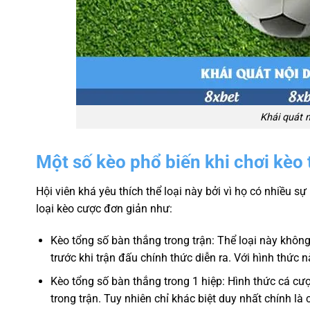
Khái quát 
Một số kèo phổ biến khi chơi kèo
Hội viên khá yêu thích thể loại này bởi vì họ có nhiều s
loại kèo cược đơn giản như:
Kèo tổng số bàn thắng trong trận: Thể loại này khôn
trước khi trận đấu chính thức diễn ra. Với hình thức 
Kèo tổng số bàn thắng trong 1 hiệp: Hình thức cá cư
trong trận. Tuy nhiên chỉ khác biệt duy nhất chính là