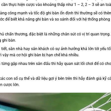
 cần thực hiện cược vào khoảng thấp như 1 – 2, 2 – 3 sẽ an to
hàng công mạnh và tốc độ ghi bàn ổn định thì thường sẽ có thê
ước để biết khả năng ghi bàn và so sánh đối với hệ thống phòng
hủ chấn thương, đặc biệt là những chân sút có vị trí quan trọng
 ghi bàn.
i tiết, sân nhà hay sân khách có sự ảnh hưởng khá lớn tới yếu tố 
ì vậy mà cơ hội ghi bàn bị hạn chế khá nhiều.
ã từng gặp nhau trên sân đấu thì hãy quan sát lối chơi để có ch
các con số cụ thể và dữ liệu gợi ý bên trên thì hãy đánh giá kỹ 
n cược lớn.