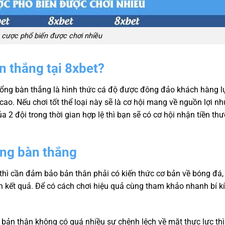
o cược phổ biến được chơi nhiều
n thắng tại 8xbet?
 tổng bàn thắng là hình thức cá độ được đông đảo khách hàng 
ao. Nếu chơi tốt thể loại này sẽ là cơ hội mang về nguồn lợi n
2 đội trong thời gian hợp lệ thì bạn sẽ có cơ hội nhận tiền th
ổng bàn thắng
 thì cần đảm bảo bản thân phải có kiến thức cơ bản về bóng đá,
n kết quả. Để có cách chơi hiệu quả cùng tham khảo nhanh bí k
 bản thân không có quá nhiều sự chênh lệch về mặt thực lực thì