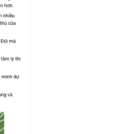
àn hơn.
m nhiều
 thủ của
. Đội mà
tâm lý thi
o mình dự
càng và