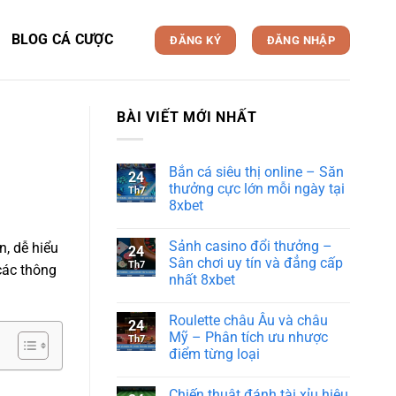
BLOG CÁ CƯỢC
ĐĂNG KÝ
ĐĂNG NHẬP
BÀI VIẾT MỚI NHẤT
Bắn cá siêu thị online – Săn
24
thưởng cực lớn mỗi ngày tại
Th7
8xbet
Sảnh casino đổi thưởng –
n, dễ hiểu
24
Sân chơi uy tín và đẳng cấp
Th7
các thông
nhất 8xbet
Roulette châu Âu và châu
24
Mỹ – Phân tích ưu nhược
Th7
điểm từng loại
Chiến thuật đánh tài xỉu hiệu