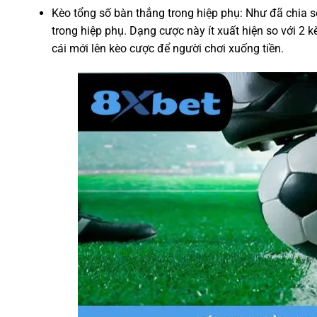
Kèo tổng số bàn thắng trong hiệp phụ: Như đã chia s
trong hiệp phụ. Dạng cược này ít xuất hiện so với 2 
cái mới lên kèo cược để người chơi xuống tiền.