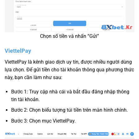
Chọn số tiền và nhấn “Gửi”
ViettelPay
ViettelPay là kênh giao dịch uy tín, được nhiều người dùng
lựa chọn. Để gửi tiền cho tài khoản thông qua phương thức
này, bạn cần làm như sau:
Bước 1: Truy cập nhà cái và bắt đầu đăng nhập thông
tin tài khoản.
Bước 2: Chọn biểu tượng túi tiền trên màn hình chính.
Bước 3: Chọn mục ViettelPay.