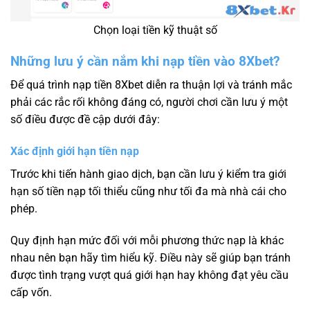
Chọn loại tiền kỹ thuật số
Những lưu ý cần nắm khi nạp tiền vào 8Xbet?
Để quá trình nạp tiền 8Xbet diễn ra thuận lợi và tránh mắc
phải các rắc rối không đáng có, người chơi cần lưu ý một
số điều được đề cập dưới đây:
Xác định giới hạn tiền nạp
Trước khi tiến hành giao dịch, bạn cần lưu ý kiểm tra giới
hạn số tiền nạp tối thiểu cũng như tối đa mà nhà cái cho
phép.
Quy định hạn mức đối với mỗi phương thức nạp là khác
nhau nên bạn hãy tìm hiểu kỹ. Điều này sẽ giúp bạn tránh
được tình trạng vượt quá giới hạn hay không đạt yêu cầu
cấp vốn.