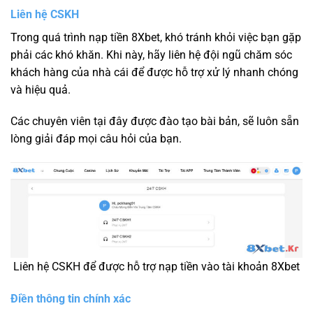
Liên hệ CSKH
Trong quá trình nạp tiền 8Xbet, khó tránh khỏi việc bạn gặp
phải các khó khăn. Khi này, hãy liên hệ đội ngũ chăm sóc
khách hàng của nhà cái để được hỗ trợ xử lý nhanh chóng
và hiệu quả.
Các chuyên viên tại đây được đào tạo bài bản, sẽ luôn sẵn
lòng giải đáp mọi câu hỏi của bạn.
Liên hệ CSKH để được hỗ trợ nạp tiền vào tài khoản 8Xbet
Điền thông tin chính xác